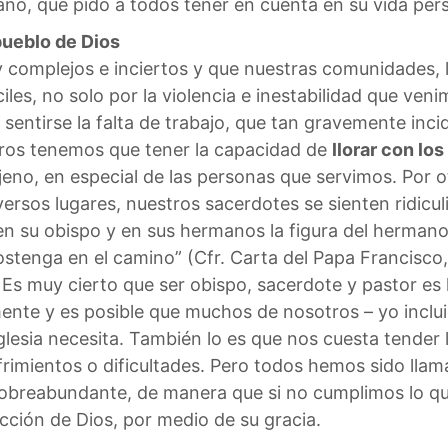
ano, que pido a todos tener en cuenta en su vida pers
pueblo de Dios
 complejos e inciertos y que nuestras comunidades, l
s, no solo por la violencia e inestabilidad que venim
sentirse la falta de trabajo, que tan gravemente incid
tros tenemos que tener la capacidad de
llorar con los
ajeno, en especial de las personas que servimos. Por 
ersos lugares, nuestros sacerdotes se sienten ridicul
n su obispo y en sus hermanos la figura del hermano 
 sostenga en el camino” (Cfr. Carta del Papa Francisco
Es muy cierto que ser obispo, sacerdote y pastor es h
nte y es posible que muchos de nosotros – yo inclui
Iglesia necesita. También lo es que nos cuesta tende
frimientos o dificultades. Pero todos hemos sido lla
 sobreabundante, de manera que si no cumplimos lo qu
cción de Dios, por medio de su gracia.