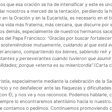
os que esa oración se ha de intensificar y este es 
ar nosotros a merced de la tentación, perdiendo la hu
 en la Oración y en la Eucaristía, es necesario en el
una vida más fraterna, más cercana, que discurre por 
 los demás, especialmente de nuestros hermanos sac
as del Papa Francisco:
“Gracias por buscar fortalecer
o, sosteniéndose mutuamente, cuidando al que está e
l anciano, compartiendo los bienes, sabiendo reír y l
nstantes y perseverantes cuando tuvieron que asumir 
lidades; porque «eterna es su misericordia”.
(Carta ci
ristía, especialmente mediante la celebración de la S
icio y no desfallecer ante las flaquezas y dificultade
on Él, y nos ve y nos reconoce. Podemos hablarle, co
siempre lo encontraremos atentísimo hacia lo nuestr
e le contamos o pedimos. Continuemos promoviendo c