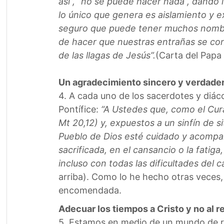
así”, “no se puede hacer nada”, dando 
lo único que genera es aislamiento y e
seguro que puede tener muchos nombre
de hacer que nuestras entrañas se con
de las llagas de Jesús”.
(Carta del Papa 
Un agradecimiento sincero y verdade
4. A cada uno de los sacerdotes y diác
Pontífice:
“A Ustedes que, como el Cura 
Mt 20,12) y, expuestos a un sinfín de s
Pueblo de Dios esté cuidado y acompa
sacrificada, en el cansancio o la fatig
incluso con todas las dificultades del
arriba). Como lo he hecho otras veces, e
encomendada.
Adecuar los tiempos a Cristo y no al r
5. Estamos en medio de un mundo de rá