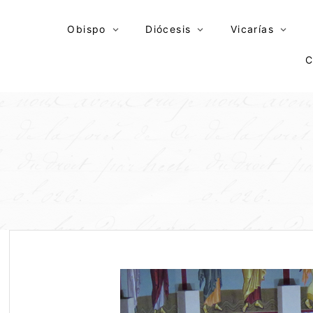
Skip
to
Obispo
Diócesis
Vicarías
content
C