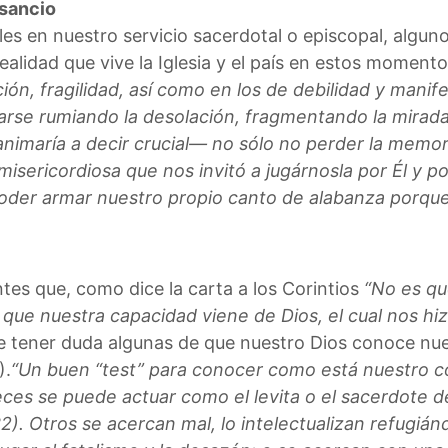
nsancio
s en nuestro servicio sacerdotal o episcopal, alguno
realidad que vive la Iglesia y el país en estos momen
ón, fragilidad, así como en los de debilidad y manife
rse rumiando la desolación, fragmentando la mirada, 
maría a decir crucial— no sólo no perder la memori
misericordiosa que nos invitó a jugárnosla por Él y p
poder armar nuestro propio canto de alabanza porque
es que, como dice la carta a los Corintios
“No es q
que nuestra capacidad viene de Dios, el cual nos hi
e tener duda algunas de que nuestro Dios conoce nues
).
“Un buen “test” para conocer como está nuestro c
es se puede actuar como el levita o el sacerdote d
32). Otros se acercan mal, lo intelectualizan refugiá