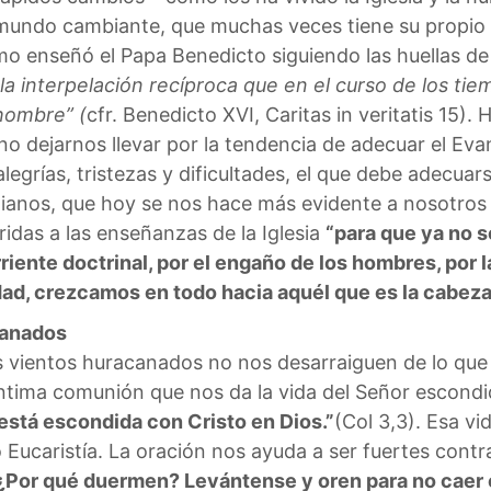
mundo cambiante, que muchas veces tiene su propio “
mo enseñó el Papa Benedicto siguiendo las huellas de
la interpelación recíproca que en el curso de los ti
 hombre” (
cfr. Benedicto XVI, Caritas in veritatis 15).
 no dejarnos llevar por la tendencia de adecuar el Evan
grías, tristezas y dificultades, el que debe adecuar
stianos, que hoy se nos hace más evidente a nosotro
idas a las enseñanzas de la Iglesia
“para que ya no s
ente doctrinal, por el engaño de los hombres, por la 
idad, crezcamos en todo hacia aquél que es la cabeza
canados
 vientos huracanados no nos desarraiguen de lo que
la íntima comunión que nos da la vida del Señor escon
está escondida con Cristo en Dios.”
(Col 3,3). Esa vi
 Eucaristía. La oración nos ayuda a ser fuertes contr
¿Por qué duermen? Levántense y oren para no caer e