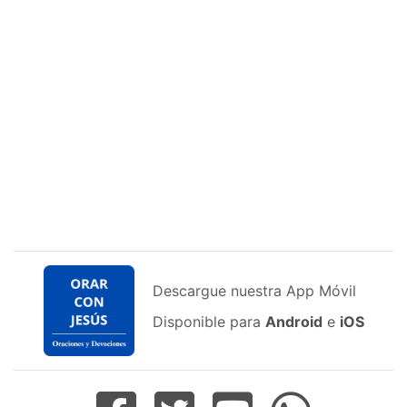
Descargue nuestra App Móvil
Disponible para
Android
e
iOS