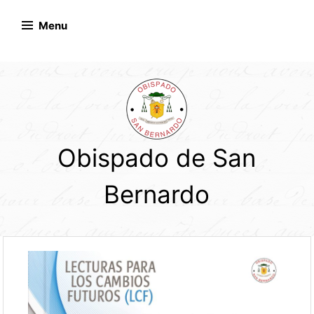
Skip
to
Menu
content
Obispado de San
Bernardo