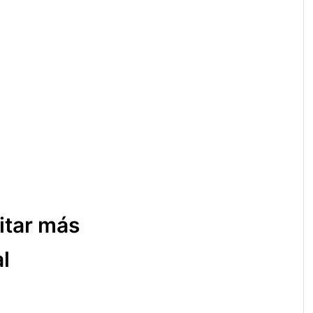
itar más
l