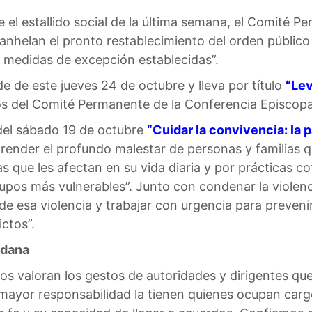
 el estallido social de la última semana, el Comité 
nhelan el pronto restablecimiento del orden público y
 medidas de excepción establecidas”.
de de este jueves 24 de octubre y lleva por título
“Lev
os del Comité Permanente de la Conferencia Episcopal
del sábado 19 de octubre
“Cuidar la convivencia: la pa
ender el profundo malestar de personas y familias q
as que les afectan en su vida diaria y por prácticas c
upos más vulnerables”. Junto con condenar la violen
de esa violencia y trabajar con urgencia para preveni
ictos”.
adana
pos valoran los gestos de autoridades y dirigentes 
ayor responsabilidad la tienen quienes ocupan cargos