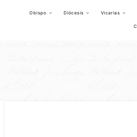
Skip
to
Obispo
Diócesis
Vicarías
content
C