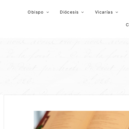
Skip
to
Obispo
Diócesis
Vicarías
content
C