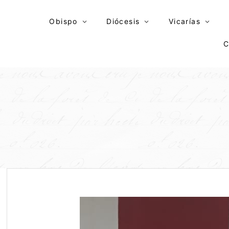
Skip
to
Obispo
Diócesis
Vicarías
content
C