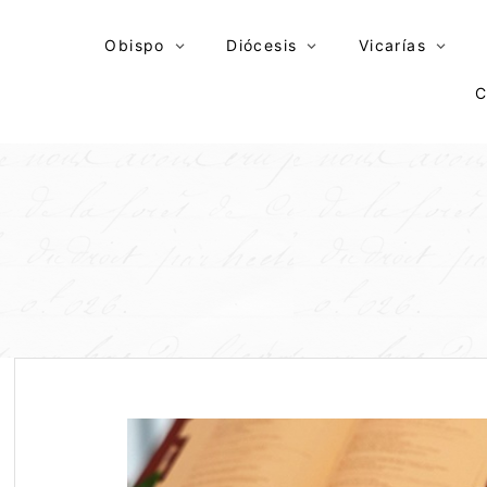
Skip
to
Obispo
Diócesis
Vicarías
content
C