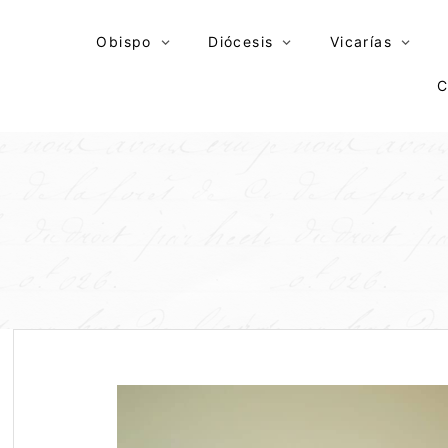
Skip
to
Obispo
Diócesis
Vicarías
content
C