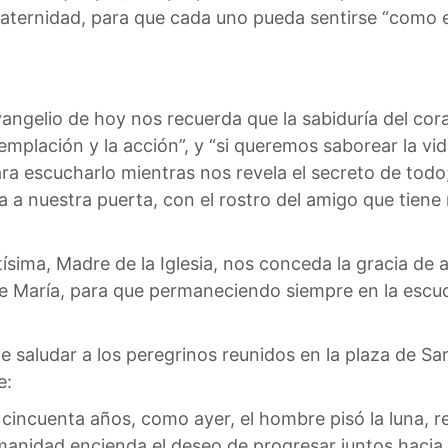
a fraternidad, para que cada uno pueda sentirse “como
Evangelio de hoy nos recuerda que la sabiduría del co
plación y la acción”, y “si queremos saborear la vida
ara escucharlo mientras nos revela el secreto de todo;
ama a nuestra puerta, con el rostro del amigo que ti
tísima, Madre de la Iglesia, nos conceda la gracia de 
e María, para que permaneciendo siempre en la escu
 saludar a los peregrinos reunidos en la plaza de Sa
e:
incuenta años, como ayer, el hombre pisó la luna, r
umanidad encienda el deseo de progresar juntos haci