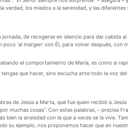
emás”. “El Señor siempre nos sorprende” – asegura – 
la verdad, los miedos a la serenidad, y las diferentes
 jornada, de recogerse en silencio para dar cabida al
 poco ‘al margen’ con Él, para volver después, con m
labando el comportamiento de María, es como si repi
tengas que hacer, sino escucha ante todo la voz del S
as de Jesús a Marta, que fue quien recibió a Jesús y 
 por muchas cosas”. Con estas palabras, – precisa Fr
más bien la ansiedad con la que a veces se la vive. 
ndo su ejemplo, nos proponemos hacer que en nuestr