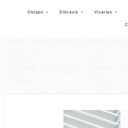
Skip
to
Obispo
Diócesis
Vicarías
content
C