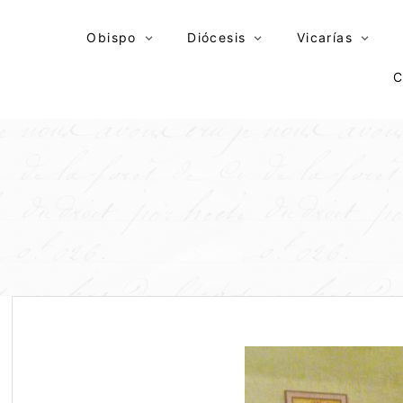
Skip
to
Obispo
Diócesis
Vicarías
content
C