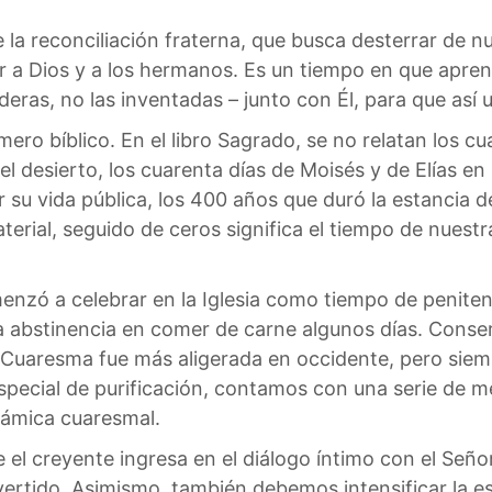
a reconciliación fraterna, que busca desterrar de nues
r a Dios y a los hermanos. Es un tiempo en que apre
daderas, no las inventadas – junto con Él, para que as
ro bíblico. En el libro Sagrado, se no relatan los cua
el desierto, los cuarenta días de Moisés y de Elías e
u vida pública, los 400 años que duró la estancia de l
erial, seguido de ceros significa el tiempo de nuestra
enzó a celebrar en la Iglesia como tiempo de peniten
 la abstinencia en comer de carne algunos días. Conse
la Cuaresma fue más aligerada en occidente, pero siem
pecial de purificación, contamos con una serie de me
námica cuaresmal.
 el creyente ingresa en el diálogo íntimo con el Señor
ertido. Asimismo, también debemos intensificar la es