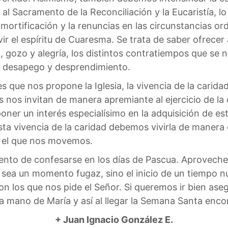
 al Sacramento de la Reconciliación y la Eucaristía, l
mortificación y la renuncias en las circunstancias or
r el espíritu de Cuaresma. Se trata de saber ofrecer 
 gozo y alegría, los distintos contratiempos que se n
el desapego y desprendimiento.
es que nos propone la Iglesia, la vivencia de la carid
nos invitan de manera apremiante al ejercicio de la c
ner un interés especialísimo en la adquisición de esta
ta vivencia de la caridad debemos vivirla de manera
n el que nos movemos.
to de confesarse en los días de Pascua. Aproveche
sea un momento fugaz, sino el inicio de un tiempo 
n los que nos pide el Señor. Si queremos ir bien ase
 mano de María y así al llegar la Semana Santa enco
+ Juan Ignacio González E.