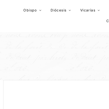
Skip
to
Obispo
Diócesis
Vicarías
content
C