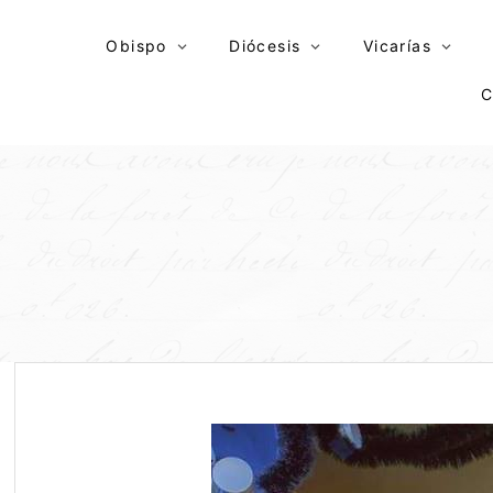
Skip
to
Obispo
Diócesis
Vicarías
content
C