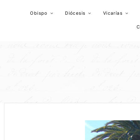
Skip
to
Obispo
Diócesis
Vicarías
content
C