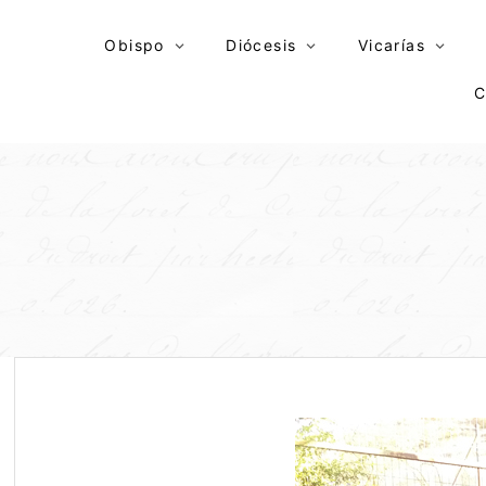
Skip
to
Obispo
Diócesis
Vicarías
content
C