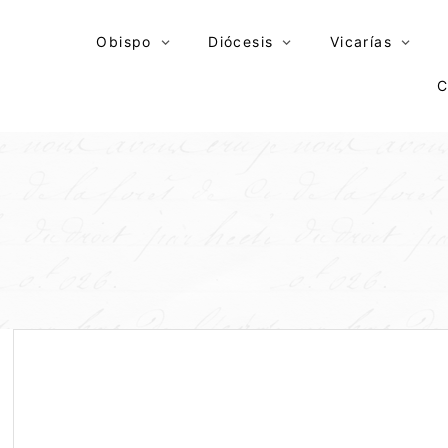
Skip
to
Obispo
Diócesis
Vicarías
content
C