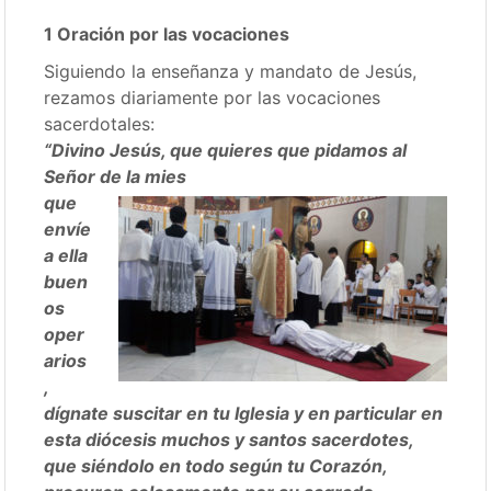
1 Oración por las vocaciones
Siguiendo la enseñanza y mandato de Jesús,
rezamos diariamente por las vocaciones
sacerdotales:
“Divino Jesús, que quieres que pidamos al
Señor de la mies
que
envíe
a ella
buen
os
oper
arios
,
dígnate suscitar en tu Iglesia y en particular en
esta diócesis muchos y santos sacerdotes,
que siéndolo en todo según tu Corazón,