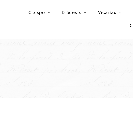
Skip
to
Obispo
Diócesis
Vicarías
content
C