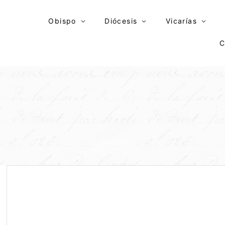
Skip
to
Obispo
Diócesis
Vicarías
content
C