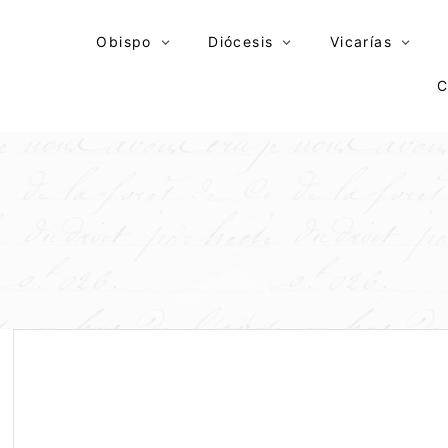
Skip
to
Obispo
Diócesis
Vicarías
content
C