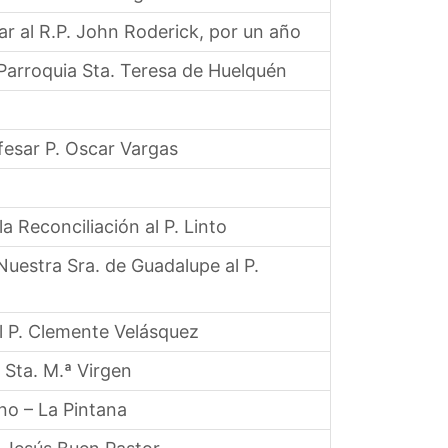
r al R.P. John Roderick, por un año
Parroquia Sta. Teresa de Huelquén
fesar P. Oscar Vargas
a Reconciliación al P. Linto
uestra Sra. de Guadalupe al P.
l P. Clemente Velásquez
Sta. M.ª Virgen
no – La Pintana