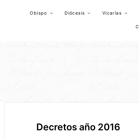
Skip
to
Obispo
Diócesis
Vicarías
content
C
Decretos año 2016