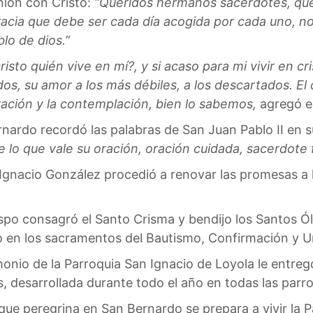
unión con Cristo:
“Queridos hermanos sacerdotes, que l
racia que debe ser cada día acogida por cada uno, 
lo de dios.”
sto quién vive en mí?, y si acaso para mi vivir en c
dos, su amor a los más débiles, a los descartados. El
ración y la contemplación, bien lo sabemos,
agregó el
rnardo recordó las palabras de San Juan Pablo II en su
e lo que vale su oración, oración cuidada, sacerdote 
Ignacio González procedió a renovar las promesas a l
bispo consagró el Santo Crisma y bendijo los Santos 
o en los sacramentos del Bautismo, Confirmación y U
imonio de la Parroquia San Ignacio de Loyola le entre
 desarrollada durante todo el año en todas las parroq
que peregrina en San Bernardo se prepara a vivir la 