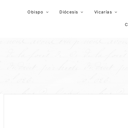
Skip
to
Obispo
Diócesis
Vicarías
content
C