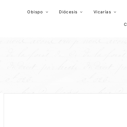
Skip
to
Obispo
Diócesis
Vicarías
content
C