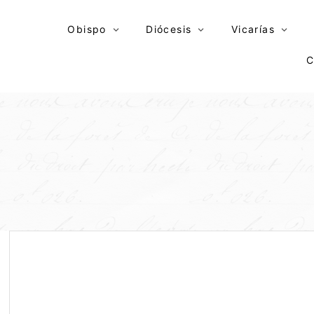
Skip
to
Obispo
Diócesis
Vicarías
content
C