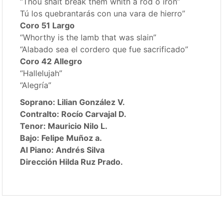
“Thou shalt break them whith a rod o iron”
Tú los quebrantarás con una vara de hierro”
Coro 51 Largo
“Whorthy is the lamb that was slain”
“Alabado sea el cordero que fue sacrificado”
Coro 42 Allegro
“Hallelujah”
“Alegría”
Soprano: Lilian González V.
Contralto: Rocío Carvajal D.
Tenor: Mauricio Nilo L.
Bajo: Felipe Muñoz a.
Al Piano: Andrés Silva
Dirección Hilda Ruz Prado.