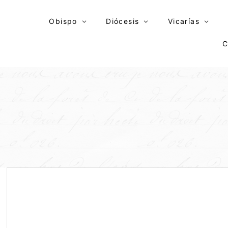
Skip
to
Obispo
Diócesis
Vicarías
content
C