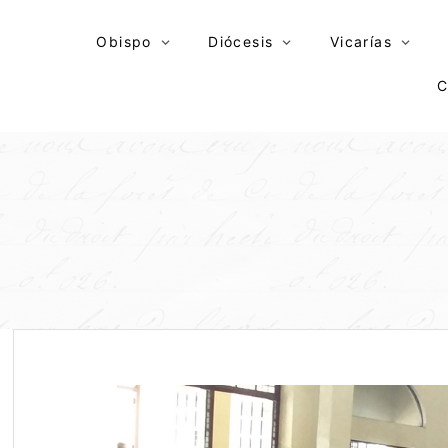
Skip
to
Obispo
Diócesis
Vicarías
content
C