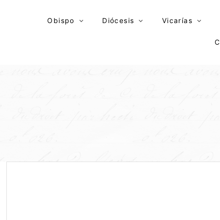
Skip
to
Obispo
Diócesis
Vicarías
content
C