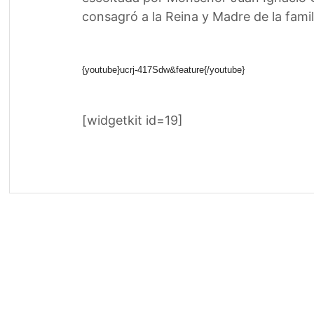
consagró a la Reina y Madre de la famili
{youtube}ucrj-417Sdw&feature{/youtube}
[widgetkit id=19]