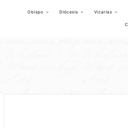
Skip
to
Obispo
Diócesis
Vicarías
content
C