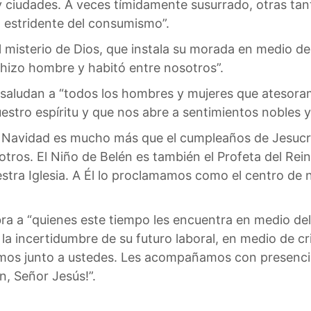
y ciudades. A veces tímidamente susurrado, otras tant
 estridente del consumismo”.
misterio de Dios, que instala su morada en medio de
 hizo hombre y habitó entre nosotros”.
 saludan a “todos los hombres y mujeres que atesor
stro espíritu y que nos abre a sentimientos nobles y 
Navidad es mucho más que el cumpleaños de Jesucrist
os. El Niño de Belén es también el Profeta del Reino
tra Iglesia. A Él lo proclamamos como el centro de n
a a “quienes este tiempo les encuentra en medio del s
la incertidumbre de su futuro laboral, en medio de cri
os junto a ustedes. Les acompañamos con presencia 
n, Señor Jesús!”.