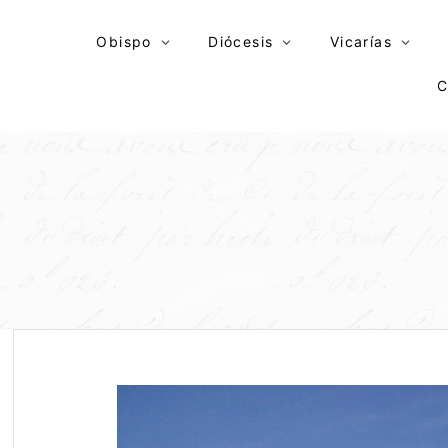
Skip
to
Obispo
Diócesis
Vicarías
content
C