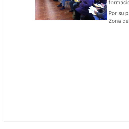
formació
Por su p
Zona de