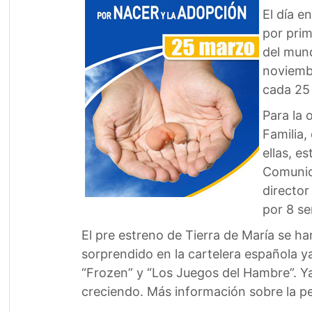
El día e
por prim
del mund
noviembr
cada 25
Para la 
Familia,
ellas, e
Comunica
director
por 8 se
El pre estreno de Tierra de María se h
sorprendido en la cartelera española 
“Frozen” y “Los Juegos del Hambre”. Ya
creciendo. Más información sobre la pel