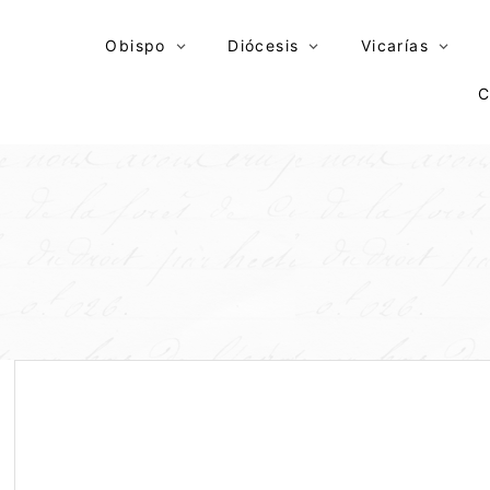
Skip
to
Obispo
Diócesis
Vicarías
content
C