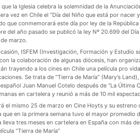
n que la Iglesia celebra la solemnidad de la Anunciaci
era vez en Chile el “Día del Niño que está por nacer y
o que conmemorará este día por ley de la República y
e del año pasado se publicó la ley Nº 20.699 del Día
 de marzo.
ocasión, ISFEM (Investigación, Formación y Estudio sob
 con la colaboración de algunas diócesis, han organiz
stán trayendo a los cines en Chile una película pro v
ciones. Se trata de “Tierra de María” (Mary’s Land),
 español Juan Manuel Cotelo después de “La Última 
manas en cartelera y reunió a más de 10 mil especta
ará el mismo 25 de marzo en Cine Hoyts y su estreno 
ya que en la primera semana tuvo el mayor promedio 
 lleva tres meses en cartelera en España con más de
ícula “Tierra de María”