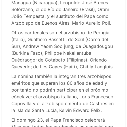
Managua (Nicaragua), Leopoldo José Brenes
Solórzano; el de Río de Janeiro (Brasil), Orani
João Tempesta, y el sustituto del Papa como
Arzobispo de Buenos Aires, Mario Aurelio Poli.
Otros cardenales son el arzobispo de Perugia
(Italia), Gualtiero Bassetti, de Seúl (Corea del
Sur), Andrew Yeom Soo jung; de Ouagadougou
(Burkina Faso), Philippe Nakellentuba
Ouédraogo; de Cotabato (Filipinas), Orlando
Quevedo; de Les Cayes (Haití), Chibly Langlois
La nómina también la integran tres arzobispos
eméritos que superan los 80 años de edad y
por tanto no podrán participar en el próximo
cónclave: el arzobispo italiano, Loris Francesco
Capovilla y el arzobispo emérito de Castries en
la isla de Santa Lucía, Kelvin Edward Felix.
El domingo 23, el Papa Francisco celebrará
Misa con todos los cardenales, en especial con