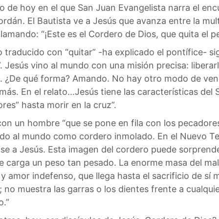
o de hoy en el que San Juan Evangelista narra el enc
Jordán. El Bautista ve a Jesús que avanza entre la mul
lamando: “¡Este es el Cordero de Dios, que quita el 
o traducido con “quitar” -ha explicado el pontífice- si
”. Jesús vino al mundo con una misión precisa: liberar
d. ¿De qué forma? Amando. No hay otro modo de venc
emás. En el relato…Jesús tiene las características del
res” hasta morir en la cruz”.
 con un hombre “que se pone en fila con los pecadore
ado al mundo como cordero inmolado. En el Nuevo Te
dose a Jesús. Esta imagen del cordero puede sorprende
 carga un peso tan pesado. La enorme masa del mal la 
d y amor indefenso, que llega hasta el sacrificio de s
o; no muestra las garras o los dientes frente a cualqu
o.”