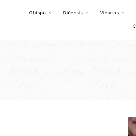
Skip
to
Obispo
Diócesis
Vicarías
content
C