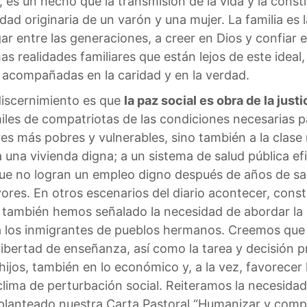
 es un hecho que la transmisión de la vida y la consti
d originaria de un varón y una mujer. La familia es l
ar entre las generaciones, a creer en Dios y confiar
realidades familiares que están lejos de este ideal, 
, acompañadas en la caridad y en la verdad.
discernimiento es que
la paz social es obra de la justi
es de compatriotas de las condiciones necesarias par
res más pobres y vulnerables, sino también a la clase
a una vivienda digna; a un sistema de salud pública ef
que no logran un empleo digno después de años de sac
ayores. En otros escenarios del diario acontecer, con
; también hemos señalado la necesidad de abordar la s
r a los inmigrantes de pueblos hermanos. Creemos que
libertad de enseñanza, así como la tarea y decisión p
hijos, también en lo económico y, a la vez, favorecer
clima de perturbación social. Reiteramos la necesida
 planteado nuestra Carta Pastoral “Humanizar y compa