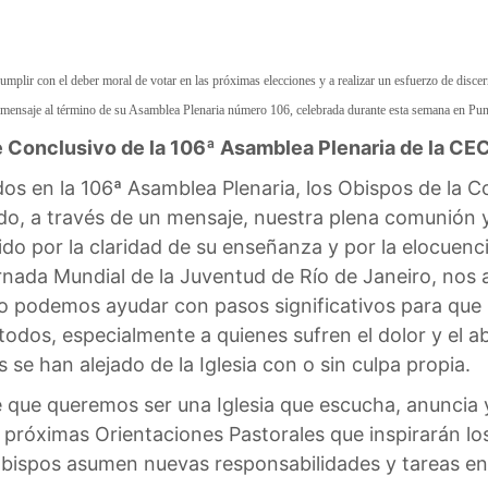
mplir con el deber moral de votar en las próximas elecciones y a realizar un esfuerzo de discer
mensaje al término de su Asamblea Plenaria número 106, celebrada durante esta semana en Punt
 Conclusivo de la 106ª Asamblea Plenaria de la CE
dos en la 106ª Asamblea Plenaria, los Obispos de la 
o, a través de un mensaje, nuestra plena comunión 
do por la claridad de su enseñanza y por la elocuenc
rnada Mundial de la Juventud de Río de Janeiro, nos 
podemos ayudar con pasos significativos para que la
 todos, especialmente a quienes sufren el dolor y el
se han alejado de la Iglesia con o sin culpa propia.
de que queremos ser una Iglesia que escucha, anuncia y
próximas Orientaciones Pastorales que inspirarán lo
obispos asumen nuevas responsabilidades y tareas en 