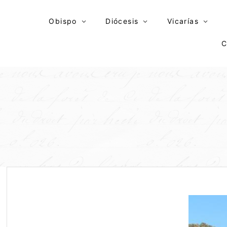
Skip
to
Obispo
Diócesis
Vicarías
content
C