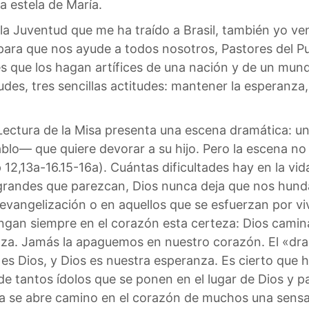
a estela de María.
la Juventud que me ha traído a Brasil, también yo ven
ra que nos ayude a todos nosotros, Pastores del Pu
es que los hagan artífices de una nación y de un mund
titudes, tres sencillas actitudes: mantener la esperanza
ectura de la Misa presenta una escena dramática: una
lo— que quiere devorar a su hijo. Pero la escena no
Ap 12,13a-16.15-16a). Cuántas dificultades hay en la vi
randes que parezcan, Dios nunca deja que nos hunda
a evangelización o en aquellos que se esfuerzan por v
 Tengan siempre en el corazón esta certeza: Dios cami
. Jamás la apaguemos en nuestro corazón. El «dragón
 es Dios, y Dios es nuestra esperanza. Es cierto que 
de tantos ídolos que se ponen en el lugar de Dios y p
cia se abre camino en el corazón de muchos una sensac