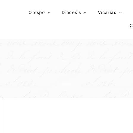
Skip
to
Obispo
Diócesis
Vicarías
content
C