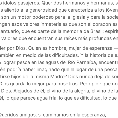
 ídolos pasajeros. Queridos hermanos y hermanas,
os aliento a la generosidad que caracteriza a los jóv
son un motor poderoso para la Iglesia y para la socie
gan esos valores inmateriales que son el corazón esp
antuario, que es parte de la memoria de Brasil: espiri
n valores que encuentran sus raíces más profundas en l
nder por Dios. Quien es hombre, mujer de esperanza 
bién en medio de las dificultades. Y la historia de e
in lograr pesca en las aguas del Río Parnaíba, encuen
n podría haber imaginado que el lugar de una pesca i
tirse hijos de la misma Madre? Dios nunca deja de so
ios guarda lo mejor para nosotros. Pero pide que n
s. Alejados de él, el vino de la alegría, el vino de l
 lo que parece agua fría, lo que es dificultad, lo qu
a. Queridos amigos, si caminamos en la esperanza,