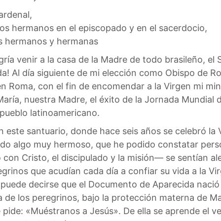
ardenal,
os hermanos en el episcopado y en el sacerdocio,
s hermanos y hermanas
gría venir a la casa de la Madre de todo brasileño, e
a! Al día siguiente de mi elección como Obispo de Rom
n Roma, con el fin de encomendar a la Virgen mi mini
María, nuestra Madre, el éxito de la Jornada Mundial d
 pueblo latinoamericano.
En este santuario, donde hace seis años se celebró l
rrido algo muy hermoso, que he podido constatar pe
 con Cristo, el discipulado y la misión— se sentían 
egrinos que acudían cada día a confiar su vida a la Vi
, puede decirse que el Documento de Aparecida nació
lla de los peregrinos, bajo la protección materna de Ma
e pide: «Muéstranos a Jesús». De ella se aprende el v