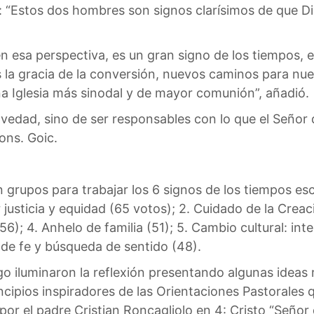
o: “Estos dos hombres son signos clarísimos de que Di
en esa perspectiva, es un gran signo de los tiempos,
 la gracia de la conversión, nuevos caminos para nu
na Iglesia más sinodal y de mayor comunión”, añadió.
ovedad, sino de ser responsables con lo que el Señor
ons. Goic.
n grupos para trabajar los 6 signos de los tiempos es
r justicia y equidad (65 votos); 2. Cuidado de la Creac
6); 4. Anhelo de familia (51); 5. Cambio cultural: int
 de fe y búsqueda de sentido (48).
o iluminaron la reflexión presentando algunas ideas 
ncipios inspiradores de las Orientaciones Pastorales 
por el padre Cristian Roncagliolo en 4: Cristo “Señor