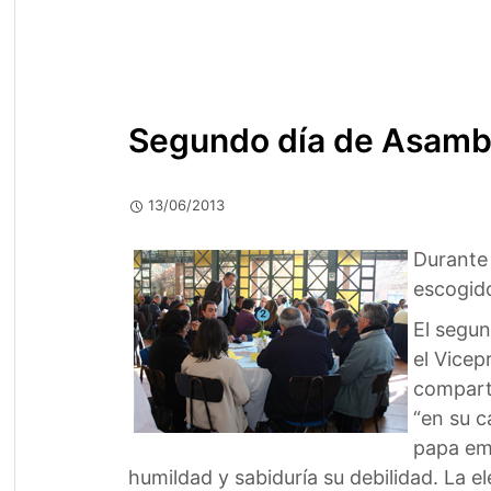
Segundo día de Asamble
13/06/2013
Durante 
escogido
El segun
el Vicep
compart
“en su c
papa emé
humildad y sabiduría su debilidad. La 