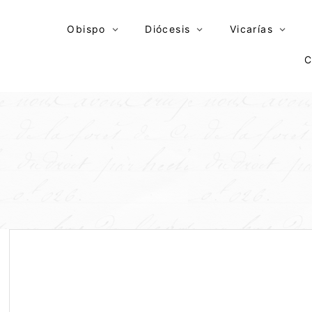
Skip
to
Obispo
Diócesis
Vicarías
content
C