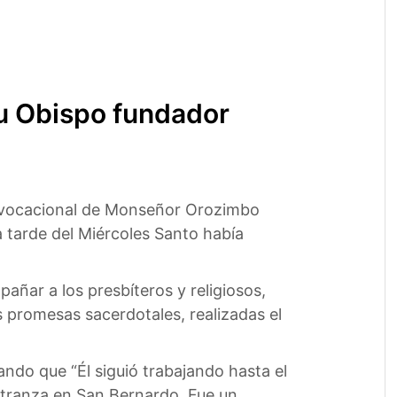
su Obispo fundador
 y vocacional de Monseñor Orozimbo
a tarde del Miércoles Santo había
añar a los presbíteros y religiosos,
promesas sacerdotales, realizadas el
ndo que “Él siguió trabajando hasta el
estranza en San Bernardo. Fue un