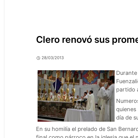
Clero renovó sus prome
28/03/2013
Durante 
Fuenzali
partido 
Numeroso
quienes
día de s
En su homilía el prelado de San Berna
final como párroco en la iglesia que el