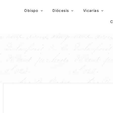
Skip
to
Obispo
Diócesis
Vicarías
content
C