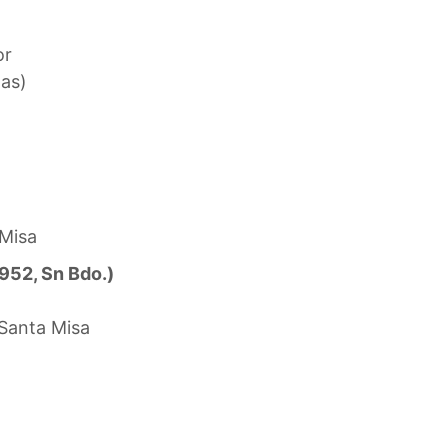
or
las)
 Misa
952, Sn Bdo.)
 Santa Misa