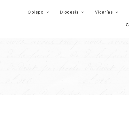
Skip
to
Obispo
Diócesis
Vicarías
content
C