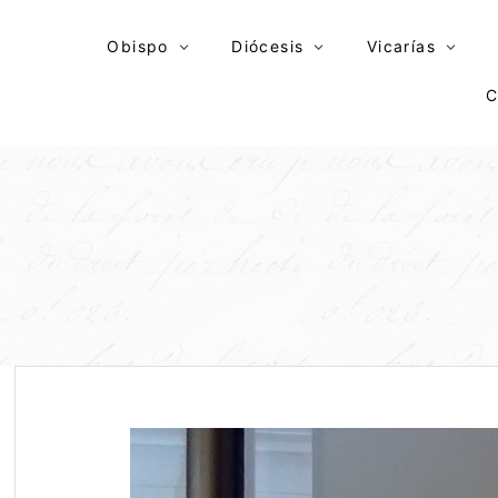
Skip
to
Obispo
Diócesis
Vicarías
content
C