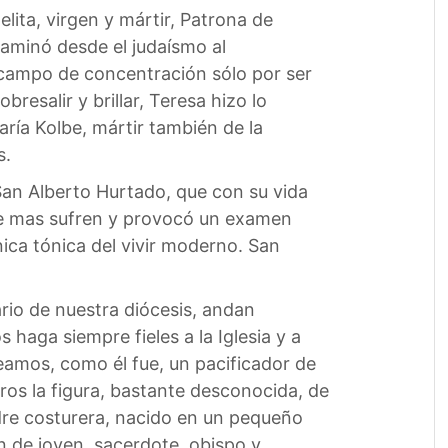
lita, virgen y mártir, Patrona de
Caminó desde el judaísmo al
 campo de concentración sólo por ser
esalir y brillar, Teresa hizo lo
aría Kolbe, mártir también de la
s.
San Alberto Hurtado, que con su vida
que mas sufren y provocó un examen
nica tónica del vivir moderno. San
ario de nuestra diócesis, andan
haga siempre fieles a la Iglesia y a
amos, como él fue, un pacificador de
ros la figura, bastante desconocida, de
adre costurera, nacido en un pequeño
n de joven, sacerdote, obispo y