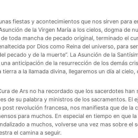
nas fiestas y acontecimientos que nos sirven para en
Asunción de la Virgen María a los cielos, dogma de n
e toda mancha de pecado original, terminado el curso
 y enaltecida por Dios como Reina del universo, para
del pecado y de la muerte”. La Asunción de la Santísi
y una anticipación de la resurrección de los demás cri
 tierra a la llamada divina, llegaremos un día al ciel
o Cura de Ars no ha recordado que los sacerdotes han s
res de su palabra y ministros de los sacramentos. El
a post revolución francesa, nos manifiesta que de la
nmensos para muchos. En especial en tiempo en que l
andalizado a muchos, volverse una vez mas sobre el ser
tra el camina a seguir.