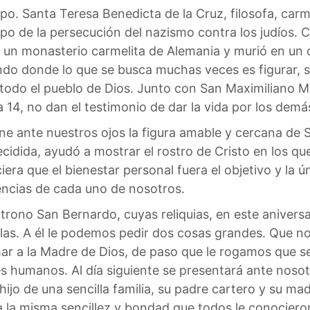
o. Santa Teresa Benedicta de la Cruz, filosofa, carme
mpo de la persecución del nazismo contra los judíos. 
en un monasterio carmelita de Alemania y murió en un
o donde lo que se busca muchas veces es figurar, sobr
 todo el pueblo de Dios. Junto con San Maximiliano M
 14, no dan el testimonio de dar la vida por los demá
one ante nuestros ojos la figura amable y cercana de 
cidida, ayudó a mostrar el rostro de Cristo en los 
a que el bienestar personal fuera el objetivo y la ú
encias de cada uno de nosotros.
Patrono San Bernardo, cuyas reliquias, en este anivers
las. A él le podemos pedir dos cosas grandes. Que nos 
r a la Madre de Dios, de paso que le rogamos que se
es humanos. Al día siguiente se presentará ante nosot
hijo de una sencilla familia, su padre cartero y su m
a la misma sencillez y bondad que todos le conociero