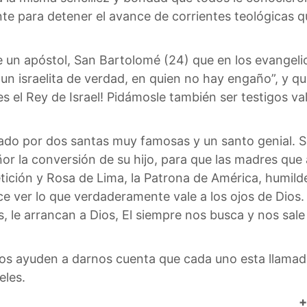
te para detener el avance de corrientes teológicas q
e un apóstol, San Bartolomé (24) que en los evangel
a un israelita de verdad, en quien no hay engaño”, y 
res el Rey de Israel! Pidámosle también ser testigos v
rmado por dos santas muy famosas y un santo genial. 
ñor la conversión de su hijo, para que las madres que
ción y Rosa de Lima, la Patrona de América, humilde r
e ver lo que verdaderamente vale a los ojos de Dios. 
e arrancan a Dios, El siempre nos busca y nos sale 
nos ayuden a darnos cuenta que cada uno esta llamad
eles.
+