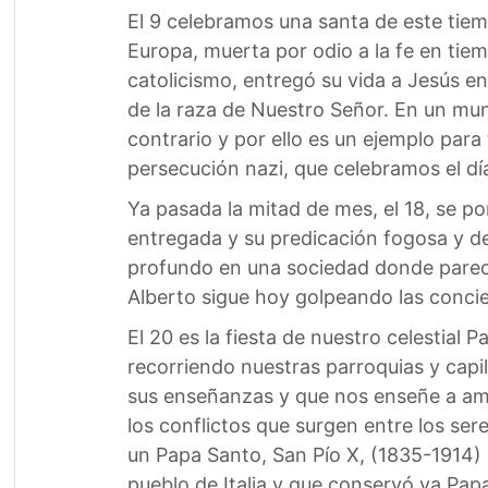
El 9 celebramos una santa de este tiemp
Europa, muerta por odio a la fe en tie
catolicismo, entregó su vida a Jesús 
de la raza de Nuestro Señor. En un mund
contrario y por ello es un ejemplo para
persecución nazi, que celebramos el día
Ya pasada la mitad de mes, el 18, se p
entregada y su predicación fogosa y de
profundo en una sociedad donde parecier
Alberto sigue hoy golpeando las conci
El 20 es la fiesta de nuestro celestial 
recorriendo nuestras parroquias y capil
sus enseñanzas y que nos enseñe a ama
los conflictos que surgen entre los ser
un Papa Santo, San Pío X, (1835-1914) 
pueblo de Italia y que conservó ya Pap