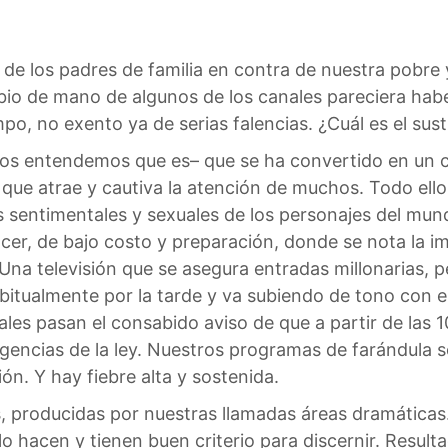
de los padres de familia en contra de nuestra pobre 
mbio de mano de algunos de los canales pareciera hab
po, no exento ya de serias falencias. ¿Cuál es el sust
todos entendemos que es– que se ha convertido en un 
que atrae y cautiva la atención de muchos. Todo ell
s sentimentales y sexuales de los personajes del mund
acer, de bajo costo y preparación, donde se nota la i
Una televisión que se asegura entradas millonarias, 
ualmente por la tarde y va subiendo de tono con el p
ales pasan el consabido aviso de que a partir de las
gencias de la ley. Nuestros programas de farándula s
n. Y hay fiebre alta y sostenida.
ies, producidas por nuestras llamadas áreas dramática
 hacen y tienen buen criterio para discernir. Resulta