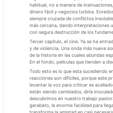
habitual, no a manera de insinuaciones,
dinero fácil y negocios turbios. Enredos
siempre cruzada de conflictos insoluble
más cercana, dando interpretaciones uni
con segura destrucción de los fundame
Tercer capítulo, el cine. Ya se ha entr
y de violencia. Una onda más nueva son
de la historia en las cuales abundas espí
En el fondo, películas que tienden a diso
Todo esto es lo que esta sucediendo e
reacciones son difíciles, porque este p
levantar la voz para criticar es acalla
están siendo cambiados, diría inoculad
descubrimos en nuestro trabajo pastora
garabato, la enorme facilidad para llega
transforma la amistad en casi necesari