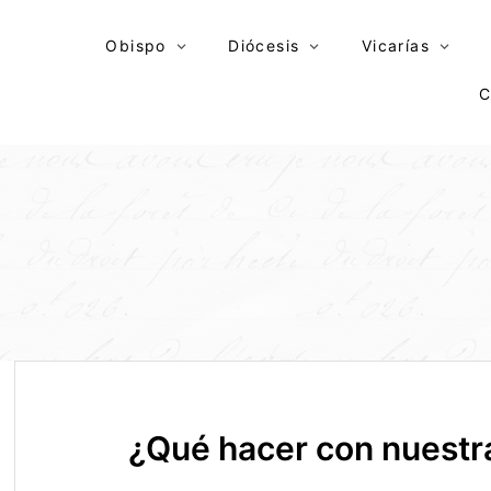
Skip
to
Obispo
Diócesis
Vicarías
content
C
¿Qué hacer con nuestra