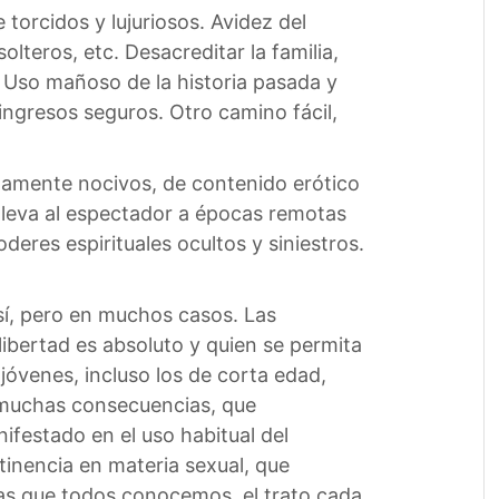
torcidos y lujuriosos. Avidez del
lteros, etc. Desacreditar la familia,
. Uso mañoso de la historia pasada y
 ingresos seguros. Otro camino fácil,
altamente nocivos, de contenido erótico
lleva al espectador a épocas remotas
oderes espirituales ocultos y siniestros.
sí, pero en muchos casos. Las
libertad es absoluto y quien se permita
 jóvenes, incluso los de corta edad,
o muchas consecuencias, que
ifestado en el uso habitual del
ontinencia en materia sexual, que
ias que todos conocemos, el trato cada