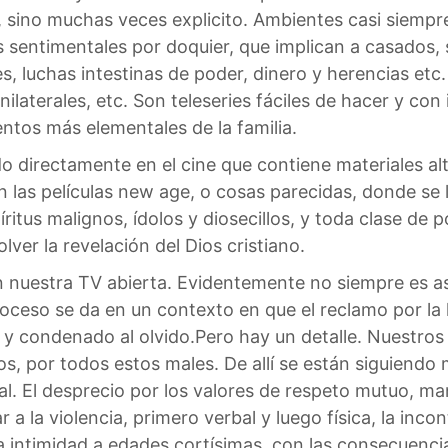
 sino muchas veces explicito. Ambientes casi siempre 
 sentimentales por doquier, que implican a casados, so
s, luchas intestinas de poder, dinero y herencias etc
laterales, etc. Son teleseries fáciles de hacer y con
ntos más elementales de la familia.
ado directamente en el cine que contiene materiales 
 las películas new age, o cosas parecidas, donde se 
ritus malignos, ídolos y diosecillos, y toda clase de p
lver la revelación del Dios cristiano.
n nuestra TV abierta. Evidentemente no siempre es a
roceso se da en un contexto en que el reclamo por la 
do y condenado al olvido.Pero hay un detalle. Nuestros
os, por todos estos males. De allí se están siguiend
l. El desprecio por los valores de respeto mutuo, man
r a la violencia, primero verbal y luego física, la inc
a intimidad a edades cortísimas, con las consecuenc