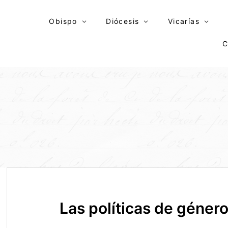
Skip
to
Obispo
Diócesis
Vicarías
content
C
Las políticas de géner