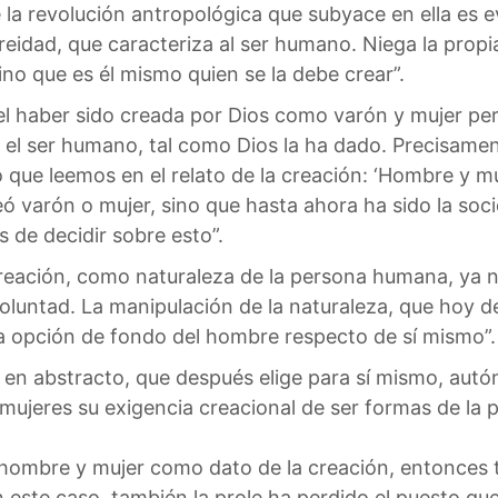
e la revolución antropológica que subyace en ella es 
eidad, que caracteriza al ser humano. Niega la propi
o que es él mismo quien se la debe crear”.
, el haber sido creada por Dios como varón y mujer per
 el ser humano, tal como Dios la ha dado. Precisamen
 que leemos en el relato de la creación: ‘Hombre y muj
eó varón o mujer, sino que hasta ahora ha sido la soc
de decidir sobre esto”.
reación, como naturaleza de la persona humana, ya n
 voluntad. La manipulación de la naturaleza, que hoy d
la opción de fondo del hombre respecto de sí mismo”.
re en abstracto, que después elige para sí mismo, a
 mujeres su exigencia creacional de ser formas de la
de hombre y mujer como dato de la creación, entonces 
n este caso, también la prole ha perdido el puesto qu