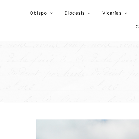
Skip
to
Obispo
Diócesis
Vicarías
content
C