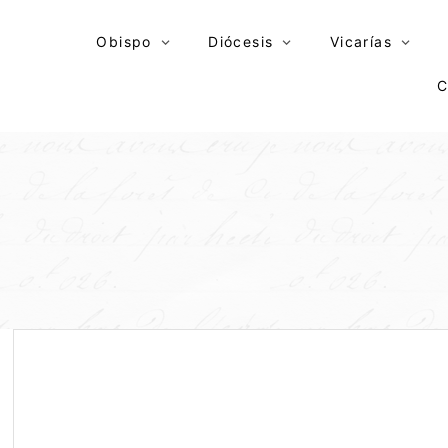
Skip
to
Obispo
Diócesis
Vicarías
content
C