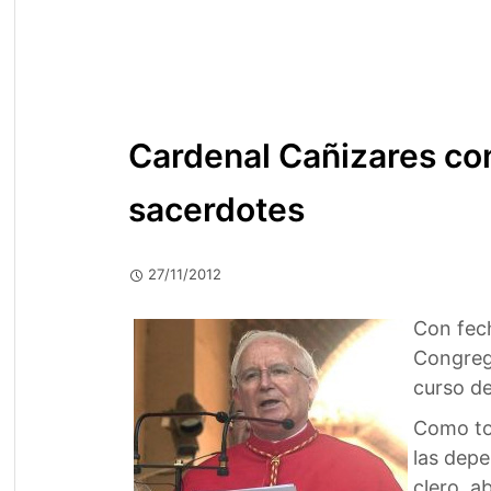
Cardenal Cañizares con
sacerdotes
27/11/2012
Con fec
Congrega
curso de
Como tod
las depe
clero, a