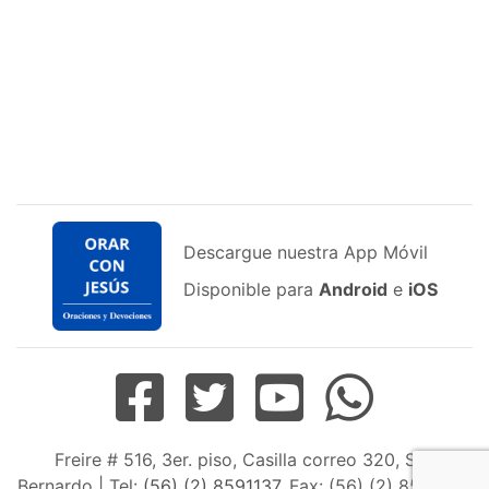
Descargue nuestra App Móvil
Disponible para
Android
e
iOS
Freire # 516, 3er. piso, Casilla correo 320, San
Bernardo | Tel:
(56) (2) 8591137
, Fax: (56) (2) 8598163