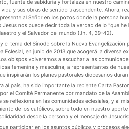
anto, fuente de sabiduría y fortaleza en nuestro cam
 vida y sus obras de sentido trascendente. Ahora, re
presente al Señor en los pozos donde la persona hu
ólo Jesús nos puede decir toda la verdad de lo “que he
Maestro y el Salvador del mundo (Jn. 4, 39-42).
 y el tema del Sínodo sobre la Nueva Evangelización 
ea Eclesial, en junio de 2013,que acogerá la diversa 
 Los obispos volveremos a escuchar a las comunidades
igiosa femenina y masculina, a representantes de nues
que inspirarán los planes pastorales diocesanos duran
ra al país, ha sido importante la reciente Carta Past
ado por el Comité Permanente por mandato de la Asamb
 se reflexione en las comunidades eclesiales, y al m
miento de los católicos, sobre todo en nuestro aport
 solidaridad desde la persona y el mensaje de Jesucris
que participar en los asuntos públicos y procesos ele