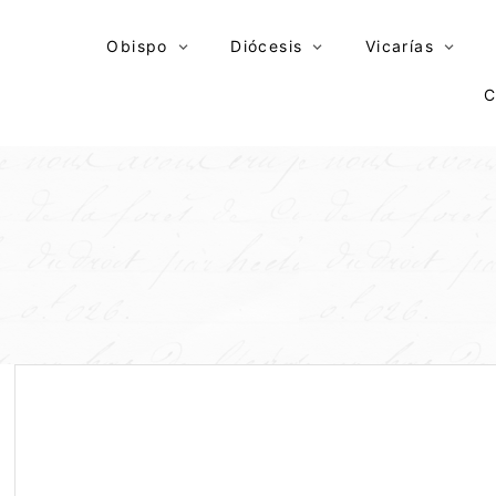
Skip
to
Obispo
Diócesis
Vicarías
content
C