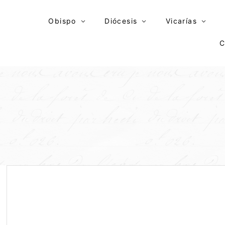
Skip
to
Obispo
Diócesis
Vicarías
content
C