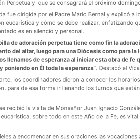
ón Perpetua y que se consagrará el próximo domingo
da fue dirigida por el Padre Mario Bernal y explicó a l
n eucarística y cómo se debe realizar, enfatizando qu
tado es en silencio y personal.
illa de adoración perpetua tiene como fin la adorac
to del altar, luego para una Diócesis como para la Ig
s llenamos de esperanza al iniciar esta obra de fe
 y poniendo en Él toda la esperanza”
. Destacó el Vica
arte, los coordinadores dieron a conocer los horarios
n, para de esa forma ir llenando los turnos que está
e recibió la visita de Monseñor Juan Ignacio Gonzále
ucarística, sobre todo en este Año de la Fe, es vital 
fieles a encomendar en sus oraciones las vocaciones a