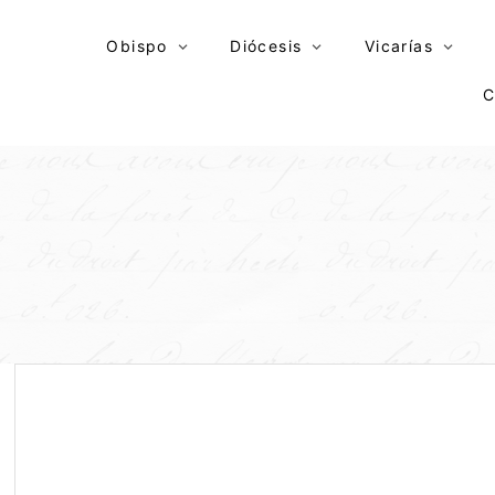
Skip
to
Obispo
Diócesis
Vicarías
content
C