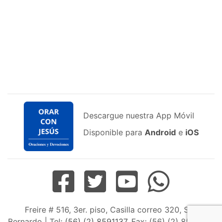
Descargue nuestra App Móvil
Disponible para
Android
e
iOS
Freire # 516, 3er. piso, Casilla correo 320, San
Bernardo | Tel:
(56) (2) 8591137
, Fax: (56) (2) 8598163