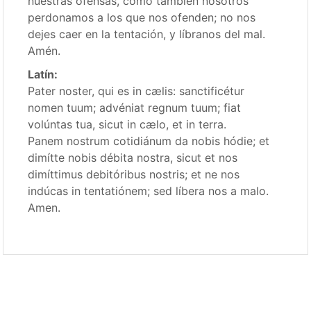
nuestras ofensas, como también nosotros
perdonamos a los que nos ofenden; no nos
dejes caer en la tentación, y líbranos del mal.
Amén.
Latín:
Pater noster, qui es in cælis: sanctificétur
nomen tuum; advéniat regnum tuum; fiat
volúntas tua, sicut in cælo, et in terra.
Panem nostrum cotidiánum da nobis hódie; et
dimítte nobis débita nostra, sicut et nos
dimíttimus debitóribus nostris; et ne nos
indúcas in tentatiónem; sed líbera nos a malo.
Amen.