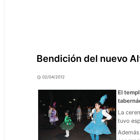
Bendición del nuevo Alt
02/04/2012
El temp
tabernác
La cere
tuvo esp
Además e