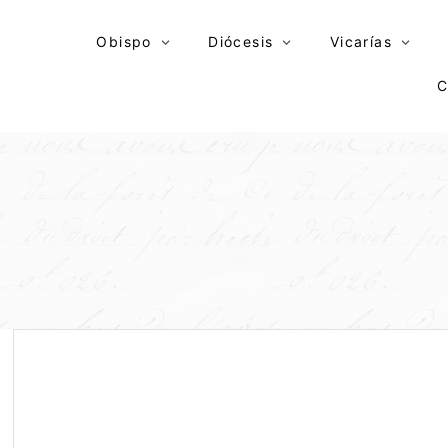
Skip
to
Obispo
Diócesis
Vicarías
content
C